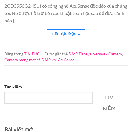
2CD3956G2-ISU) có công nghệ AcuSense độc ​​đáo của chúng
tôi. Nó được hỗ trợ bởi các thuật toán học sâu để đưa cảnh
báo […]
TIẾP TỤC ĐỌC
→
Đăng trong
TIN TỨC
|
Được gắn thẻ
5 MP Fisheye Network Camera
,
Camera mạng mắt cá 5 MP với AcuSense
Tìm kiếm
TÌM
KIẾM
Bài viết mới