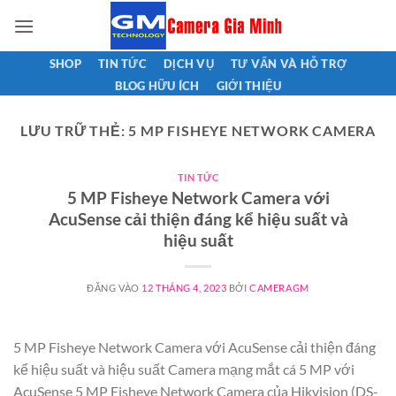
Bỏ
qua
nội
SHOP
TIN TỨC
DỊCH VỤ
TƯ VẤN VÀ HỖ TRỢ
dung
BLOG HỮU ÍCH
GIỚI THIỆU
LƯU TRỮ THẺ:
5 MP FISHEYE NETWORK CAMERA
TIN TỨC
5 MP Fisheye Network Camera với
AcuSense cải thiện đáng kể hiệu suất và
hiệu suất
ĐĂNG VÀO
12 THÁNG 4, 2023
BỞI
CAMERAGM
5 MP Fisheye Network Camera với AcuSense cải thiện đáng
kể hiệu suất và hiệu suất Camera mạng mắt cá 5 MP với
AcuSense 5 MP Fisheye Network Camera của Hikvision (DS-