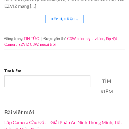
EZVIZ mang […]
TIẾP TỤC ĐỌC
→
Đăng trong
TIN TỨC
|
Được gắn thẻ
C3W color night vision
,
lắp đặt
Camera EZVIZ C3W
,
ngoài trời
Tìm kiếm
TÌM
KIẾM
Bài viết mới
Lắp Camera Cầu Đất – Giải Pháp An Ninh Thông Minh, Tiết