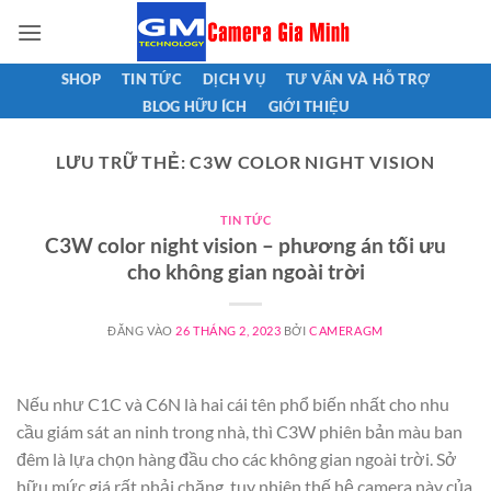
Bỏ
qua
nội
SHOP
TIN TỨC
DỊCH VỤ
TƯ VẤN VÀ HỖ TRỢ
dung
BLOG HỮU ÍCH
GIỚI THIỆU
LƯU TRỮ THẺ:
C3W COLOR NIGHT VISION
TIN TỨC
C3W color night vision – phương án tối ưu
cho không gian ngoài trời
ĐĂNG VÀO
26 THÁNG 2, 2023
BỞI
CAMERAGM
Nếu như C1C và C6N là hai cái tên phổ biến nhất cho nhu
cầu giám sát an ninh trong nhà, thì C3W phiên bản màu ban
đêm là lựa chọn hàng đầu cho các không gian ngoài trời. Sở
hữu mức giá rất phải chăng, tuy nhiên thế hệ camera này của