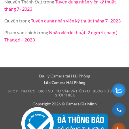
Nguyễn Thành Đạt
trong
Tuyển dụng nhân viên kỹ thuật
tháng 7- 2023
Quyền
trong
Tuyển dụng nhân viên kỹ thuật tháng 7- 2023
Phạm văn chính
trong
Nhân viên kĩ thuật: 2 người ( nam ) –
Tháng 6 – 2023
Đại lý Camera tại Hải Phòng
Lắp Camera Hải Phòng
SHOP
TIN TỨC
DỊCH VỤ
TƯ VẤN VÀ HỖ TRỢ
BLOG HỮU ÍCH
GIỚI THIỆU
Copyright 2026 ©
Camera Gia Minh