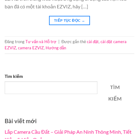
bạn đã có một tài khoản EZVIZ, hãy […]
TIẾP TỤC ĐỌC
→
Đăng trong
Tư vấn và Hỗ trợ
|
Được gắn thẻ
cài đặt
,
cài đặt camera
EZVIZ
,
camera EZVIZ
,
Hướng dẫn
Tìm kiếm
TÌM
KIẾM
Bài viết mới
Lắp Camera Cầu Đất – Giải Pháp An Ninh Thông Minh, Tiết