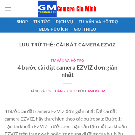
Bỏ
qua
nội
SHOP
TIN TỨC
DỊCH VỤ
TƯ VẤN VÀ HỖ TRỢ
dung
BLOG HỮU ÍCH
GIỚI THIỆU
LƯU TRỮ THẺ:
CÀI ĐẶT CAMERA EZVIZ
TƯ VẤN VÀ HỖ TRỢ
4 bước cài đặt camera EZVIZ đơn giản
nhất
ĐĂNG VÀO
26 THÁNG 3, 2023
BỞI
CAMERAGM
4 bước cài đặt camera EZVIZ đơn giản nhất Để cài đặt
camera EZVIZ, hãy thực hiện theo các bước sau: Bước 1:
Tạo tài khoản EZVIZ Trước tiên, bạn cần tạo một tài khoản
EZVIZ trên trang web hoặc ứng dụng di động của họ. Nếu