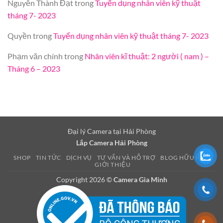
Nguyễn Thành Đạt
trong
Tuyển dụng nhân viên kỹ thuật
tháng 7- 2023
Quyền
trong
Tuyển dụng nhân viên kỹ thuật tháng 7- 2023
Phạm văn chính
trong
Nhân viên kĩ thuật: 2 người ( nam ) –
Tháng 6 – 2023
Đại lý Camera tại Hải Phòng
Lắp Camera Hải Phòng
SHOP
TIN TỨC
DỊCH VỤ
TƯ VẤN VÀ HỖ TRỢ
BLOG HỮU ÍCH
GIỚI THIỆU
Copyright 2026 ©
Camera Gia Minh