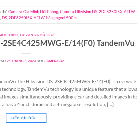
 thẻ
Camera Gia Minh Hải Phòng
,
Camera Hikvision DS-2DF8250I5X-AELW
,
,
DS-2DF8250I5X-AELW
,
hồng ngoại 500m
GIỚI THIỆU
,
TƯ VẤN VÀ HỖ TRỢ
 DS-2SE4C425MWG-E/14(F0) TandemVu
VÀO
26 THÁNG 3, 2023
BỞI
CAMERAGM
demVu The Hikvision DS-2SE4C425MWG-E/14(F0) is a network
technology. TandemVu technology is a unique feature that allow
ed images simultaneously, providing clear and detailed images in b
ra has a 4-inch dome and a 4-megapixel resolution, […]
TIẾP TỤC ĐỌC
→