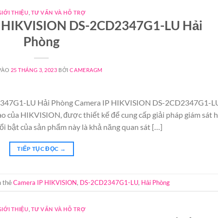
GIỚI THIỆU
,
TƯ VẤN VÀ HỖ TRỢ
IP HIKVISION DS-2CD2347G1-LU Hải
Phòng
VÀO
25 THÁNG 3, 2023
BỞI
CAMERAGM
2347G1-LU Hải Phòng Camera IP HIKVISION DS-2CD2347G1-LU
o của HIKVISION, được thiết kế để cung cấp giải pháp giám sát 
ổi bật của sản phẩm này là khả năng quan sát […]
TIẾP TỤC ĐỌC
→
 thẻ
Camera IP HIKVISION
,
DS-2CD2347G1-LU
,
Hải Phòng
GIỚI THIỆU
,
TƯ VẤN VÀ HỖ TRỢ