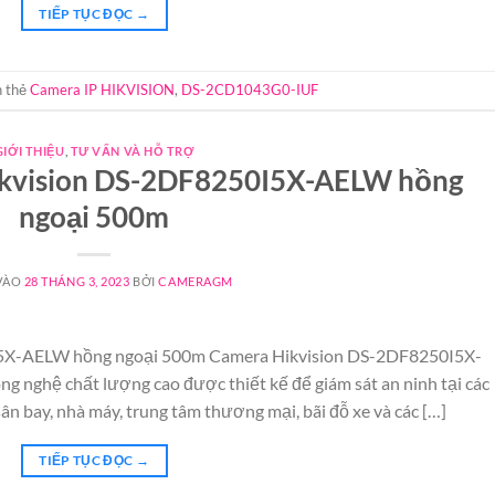
TIẾP TỤC ĐỌC
→
 thẻ
Camera IP HIKVISION
,
DS-2CD1043G0-IUF
GIỚI THIỆU
,
TƯ VẤN VÀ HỖ TRỢ
Hikvision DS-2DF8250I5X-AELW hồng
ngoại 500m
VÀO
28 THÁNG 3, 2023
BỞI
CAMERAGM
I5X-AELW hồng ngoại 500m Camera Hikvision DS-2DF8250I5X-
 nghệ chất lượng cao được thiết kế để giám sát an ninh tại các
ân bay, nhà máy, trung tâm thương mại, bãi đỗ xe và các […]
TIẾP TỤC ĐỌC
→