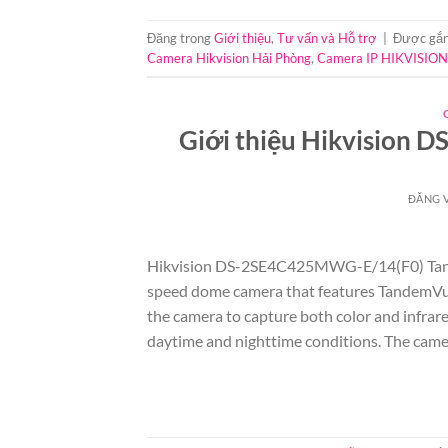
Đăng trong
Giới thiệu
,
Tư vấn và Hỗ trợ
|
Được gắn
Camera Hikvision Hải Phòng
,
Camera IP HIKVISION
Giới thiệu Hikvision
ĐĂNG 
Hikvision DS-2SE4C425MWG-E/14(F0) Tan
speed dome camera that features TandemVu 
the camera to capture both color and infrar
daytime and nighttime conditions. The came