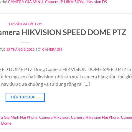
 thẻ
CAMERA GIA MINH
,
Camera IP HIKVISION
,
Hikvision DS-
TƯ VẤN VÀ HỖ TRỢ
 Camera HIKVISION SPEED DOME PTZ
VÀO
25 THÁNG 3, 2023
BỞI
CAMERAGM
SPEED DOME PTZ Dòng Camera HIKVISION DOME SPEED PTZ là
 lượng cao của Hikvision, nhà sản xuất camera hàng đầu thế giớ
 này được ưa chuộng và sử dụng rộng rãi […]
TIẾP TỤC ĐỌC
→
a Gia Minh Hải Phòng
,
Camera Hikvision
,
Camera Hikvision Hải Phòng
,
Came
d Dome