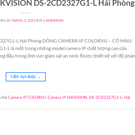
HIKVISION DS-2CD2327G1-L Hái Phòng
VÀO
25 THÁNG 3, 2023
BỞI
CAMERAGM
CD2327G1-L Hái Phòng DÒNG CAMERA IP COLORVU – CÓ MÀU
L là một trong những model camera IP chất lượng cao của
ng đầu trong lĩnh vực giám sát an ninh. Được thiết kế với độ phâ
TIẾP TỤC ĐỌC
→
 thẻ
Camera IP COLORVU
,
Camera IP HIKVISION
,
DS-2CD2327G1-L
,
Hải