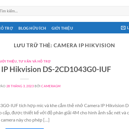
ìm
ếm:
HỖ TRỢ
BLOG HỮU ÍCH
GIỚI THIỆU
LƯU TRỮ THẺ:
CAMERA IP HIKVISION
GIỚI THIỆU
,
TƯ VẤN VÀ HỖ TRỢ
a IP Hikvision DS-2CD1043G0-IUF
VÀO
28 THÁNG 3, 2023
BỞI
CAMERAGM
3G0-IUF tích hợp mic và khe cắm thẻ nhớ Camera IP Hikvision D
cấp, được thiết kế với độ phân giải 4M cho hình ảnh sắc nét và c
, camera này cho phép […]