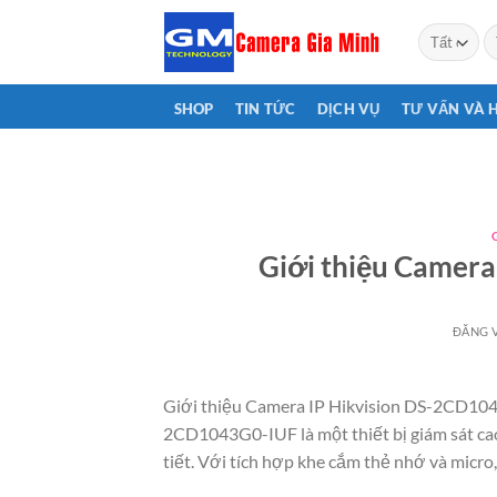
Bỏ
T
qua
ki
nội
dung
SHOP
TIN TỨC
DỊCH VỤ
TƯ VẤN VÀ 
Giới thiệu Camer
ĐĂNG 
Giới thiệu Camera IP Hikvision DS-2CD104
2CD1043G0-IUF là một thiết bị giám sát cao 
tiết. Với tích hợp khe cắm thẻ nhớ và micro