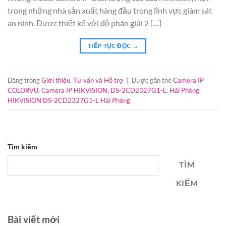
trong những nhà sản xuất hàng đầu trong lĩnh vực giám sát
an ninh. Được thiết kế với độ phân giải 2 […]
TIẾP TỤC ĐỌC
→
Đăng trong
Giới thiệu
,
Tư vấn và Hỗ trợ
|
Được gắn thẻ
Camera IP
COLORVU
,
Camera IP HIKVISION
,
DS-2CD2327G1-L
,
Hải Phòng
,
HIKVISION DS-2CD2327G1-L Hái Phòng
Tìm kiếm
TÌM
KIẾM
Bài viết mới