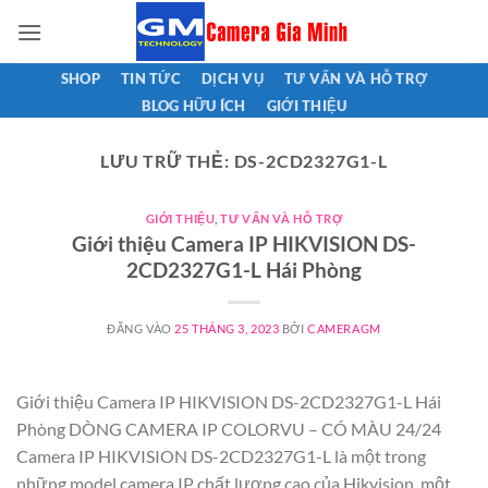
Bỏ
qua
nội
SHOP
TIN TỨC
DỊCH VỤ
TƯ VẤN VÀ HỖ TRỢ
dung
BLOG HỮU ÍCH
GIỚI THIỆU
LƯU TRỮ THẺ:
DS-2CD2327G1-L
GIỚI THIỆU
,
TƯ VẤN VÀ HỖ TRỢ
Giới thiệu Camera IP HIKVISION DS-
2CD2327G1-L Hái Phòng
ĐĂNG VÀO
25 THÁNG 3, 2023
BỞI
CAMERAGM
Giới thiệu Camera IP HIKVISION DS-2CD2327G1-L Hái
Phòng DÒNG CAMERA IP COLORVU – CÓ MÀU 24/24
Camera IP HIKVISION DS-2CD2327G1-L là một trong
những model camera IP chất lượng cao của Hikvision, một