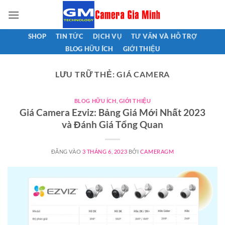
Bỏ
qua
nội
SHOP
TIN TỨC
DỊCH VỤ
TƯ VẤN VÀ HỖ TRỢ
dung
BLOG HỮU ÍCH
GIỚI THIỆU
LƯU TRỮ THẺ:
GIÁ CAMERA
BLOG HỮU ÍCH
,
GIỚI THIỆU
Giá Camera Ezviz: Bảng Giá Mới Nhất 2023
và Đánh Giá Tổng Quan
ĐĂNG VÀO
3 THÁNG 6, 2023
BỞI
CAMERAGM