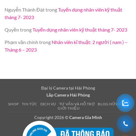
Nguyễn Thành Đạt
trong
Tuyển dụng nhân viên kỹ thuật
tháng 7- 2023
Quyền
trong
Tuyển dụng nhân viên kỹ thuật tháng 7- 2023
Phạm văn chính
trong
Nhân viên kĩ thuật: 2 người ( nam ) –
Tháng 6 – 2023
Đại lý Camera tại Hải Phòng
Lắp Camera Hải Phòng
SHOP
TIN TỨC
DỊCH VỤ
TƯ VẤN VÀ HỖ TRỢ
BLOG HỮU ÍCH
GIỚI THIỆU
Copyright 2026 ©
Camera Gia Minh