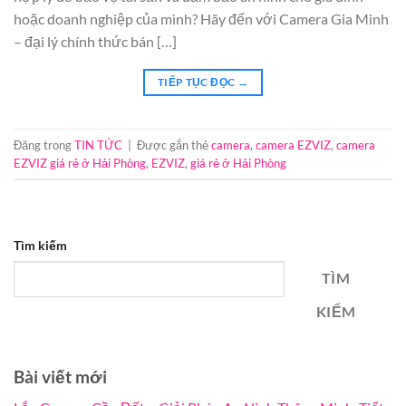
hoặc doanh nghiệp của mình? Hãy đến với Camera Gia Minh
– đại lý chính thức bán […]
TIẾP TỤC ĐỌC
→
Đăng trong
TIN TỨC
|
Được gắn thẻ
camera
,
camera EZVIZ
,
camera
EZVIZ giá rẻ ở Hải Phòng
,
EZVIZ
,
giá rẻ ở Hải Phòng
Tìm kiếm
TÌM
KIẾM
Bài viết mới