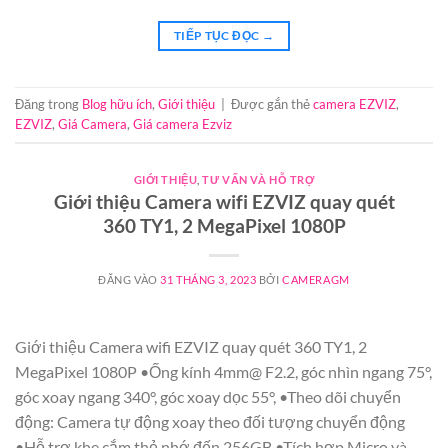
TIẾP TỤC ĐỌC
→
Đăng trong
Blog hữu ích
,
Giới thiệu
|
Được gắn thẻ
camera EZVIZ
,
EZVIZ
,
Giá Camera
,
Giá camera Ezviz
GIỚI THIỆU
,
TƯ VẤN VÀ HỖ TRỢ
Giới thiệu Camera wifi EZVIZ quay quét
360 TY1, 2 MegaPixel 1080P
ĐĂNG VÀO
31 THÁNG 3, 2023
BỞI
CAMERAGM
Giới thiệu Camera wifi EZVIZ quay quét 360 TY1, 2
MegaPixel 1080P •Ống kính 4mm@ F2.2, góc nhìn ngang 75°,
góc xoay ngang 340°, góc xoay dọc 55°, •Theo dõi chuyển
động: Camera tự động xoay theo đối tượng chuyển động
•Hỗ trợ khe cắm thẻ nhớ đến 256GB •Tích hợp Micro và