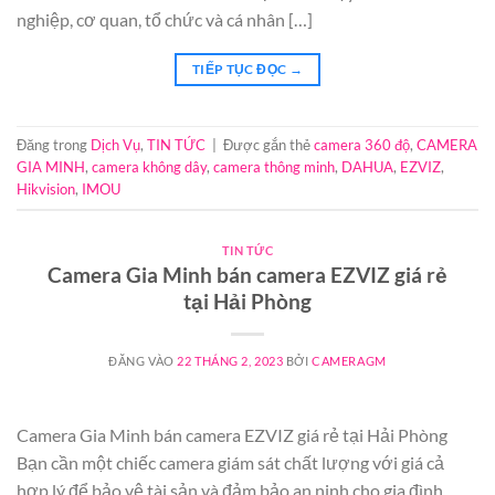
nghiệp, cơ quan, tổ chức và cá nhân […]
TIẾP TỤC ĐỌC
→
Đăng trong
Dịch Vụ
,
TIN TỨC
|
Được gắn thẻ
camera 360 độ
,
CAMERA
GIA MINH
,
camera không dây
,
camera thông minh
,
DAHUA
,
EZVIZ
,
Hikvision
,
IMOU
TIN TỨC
Camera Gia Minh bán camera EZVIZ giá rẻ
tại Hải Phòng
ĐĂNG VÀO
22 THÁNG 2, 2023
BỞI
CAMERAGM
Camera Gia Minh bán camera EZVIZ giá rẻ tại Hải Phòng
Bạn cần một chiếc camera giám sát chất lượng với giá cả
hợp lý để bảo vệ tài sản và đảm bảo an ninh cho gia đình