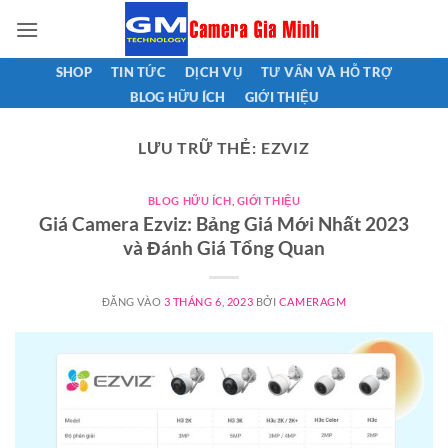
Bỏ
qua
nội
SHOP
TIN TỨC
DỊCH VỤ
TƯ VẤN VÀ HỖ TRỢ
dung
BLOG HỮU ÍCH
GIỚI THIỆU
LƯU TRỮ THẺ:
EZVIZ
BLOG HỮU ÍCH
,
GIỚI THIỆU
Giá Camera Ezviz: Bảng Giá Mới Nhất 2023
và Đánh Giá Tổng Quan
ĐĂNG VÀO
3 THÁNG 6, 2023
BỞI
CAMERAGM