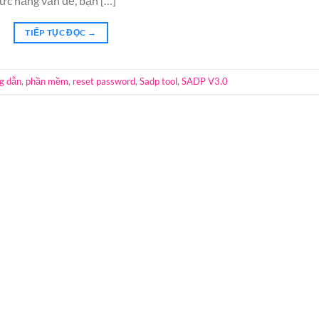
ức năng vấn đề, bạn […]
TIẾP TỤC ĐỌC
→
g dẫn
,
phần mềm
,
reset password
,
Sadp tool
,
SADP V3.0