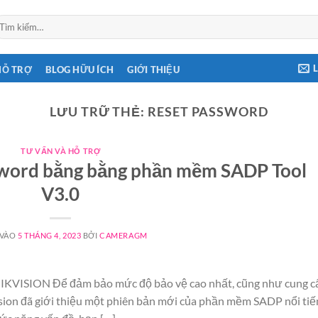
ìm
ếm:
HỖ TRỢ
BLOG HỮU ÍCH
GIỚI THIỆU
LƯU TRỮ THẺ:
RESET PASSWORD
TƯ VẤN VÀ HỖ TRỢ
sword bằng bằng phần mềm SADP Tool
V3.0
 VÀO
5 THÁNG 4, 2023
BỞI
CAMERAGM
HIKVISION Để đảm bảo mức độ bảo vệ cao nhất, cũng như cung c
sion đã giới thiệu một phiên bản mới của phần mềm SADP nổi tiế