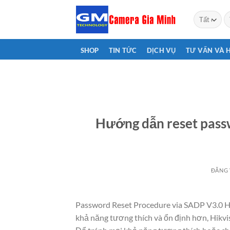
Bỏ
T
qua
ki
nội
dung
SHOP
TIN TỨC
DỊCH VỤ
TƯ VẤN VÀ 
Hướng dẫn reset pas
ĐĂNG
Password Reset Procedure via SADP V3.0 
khả năng tương thích và ổn định hơn, Hikvi