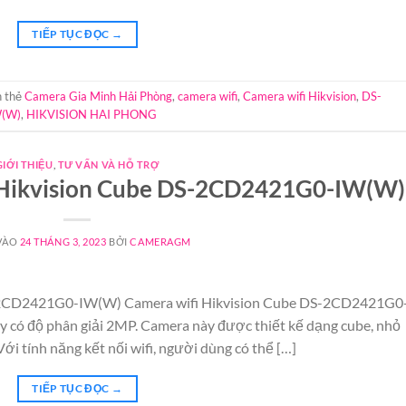
TIẾP TỤC ĐỌC
→
 thẻ
Camera Gia Minh Hải Phòng
,
camera wifi
,
Camera wifi Hikvision
,
DS-
W(W)
,
HIKVISION HAI PHONG
GIỚI THIỆU
,
TƯ VẤN VÀ HỖ TRỢ
i Hikvision Cube DS-2CD2421G0-IW(W)
VÀO
24 THÁNG 3, 2023
BỞI
CAMERAGM
DS-2CD2421G0-IW(W) Camera wifi Hikvision Cube DS-2CD2421G0
y có độ phân giải 2MP. Camera này được thiết kế dạng cube, nhỏ
 Với tính năng kết nối wifi, người dùng có thể […]
TIẾP TỤC ĐỌC
→