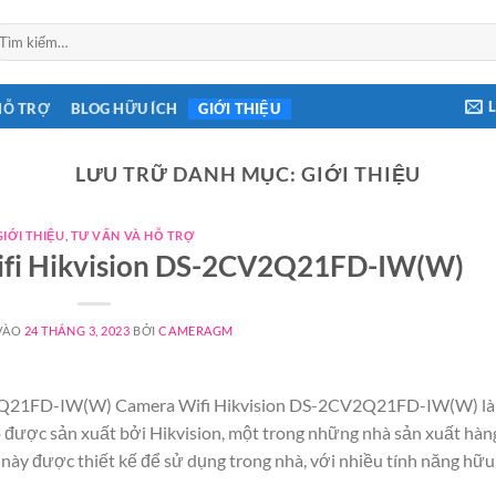
ìm
ếm:
HỖ TRỢ
BLOG HỮU ÍCH
GIỚI THIỆU
LƯU TRỮ DANH MỤC:
GIỚI THIỆU
GIỚI THIỆU
,
TƯ VẤN VÀ HỖ TRỢ
Wifi Hikvision DS-2CV2Q21FD-IW(W)
VÀO
24 THÁNG 3, 2023
BỞI
CAMERAGM
V2Q21FD-IW(W) Camera Wifi Hikvision DS-2CV2Q21FD-IW(W) là
ao được sản xuất bởi Hikvision, một trong những nhà sản xuất hàn
 này được thiết kế để sử dụng trong nhà, với nhiều tính năng hữu