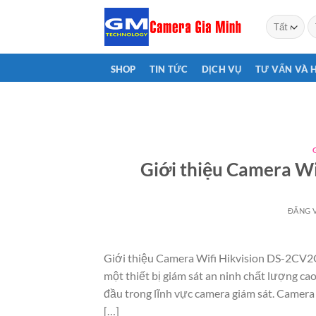
Bỏ
T
qua
ki
nội
dung
SHOP
TIN TỨC
DỊCH VỤ
TƯ VẤN VÀ 
Giới thiệu Camera 
ĐĂNG 
Giới thiệu Camera Wifi Hikvision DS-2C
một thiết bị giám sát an ninh chất lượng c
đầu trong lĩnh vực camera giám sát. Camera
[…]