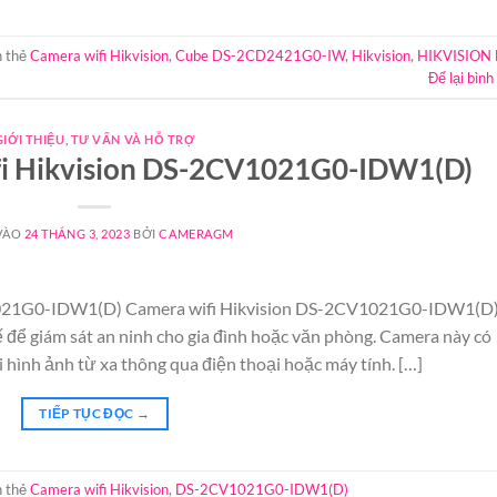
 thẻ
Camera wifi Hikvision
,
Cube DS-2CD2421G0-IW
,
Hikvision
,
HIKVISION 
Để lại bình
GIỚI THIỆU
,
TƯ VẤN VÀ HỖ TRỢ
ifi Hikvision DS-2CV1021G0-IDW1(D)
VÀO
24 THÁNG 3, 2023
BỞI
CAMERAGM
V1021G0-IDW1(D) Camera wifi Hikvision DS-2CV1021G0-IDW1(D)
để giám sát an ninh cho gia đình hoặc văn phòng. Camera này có
i hình ảnh từ xa thông qua điện thoại hoặc máy tính. […]
TIẾP TỤC ĐỌC
→
 thẻ
Camera wifi Hikvision
,
DS-2CV1021G0-IDW1(D)