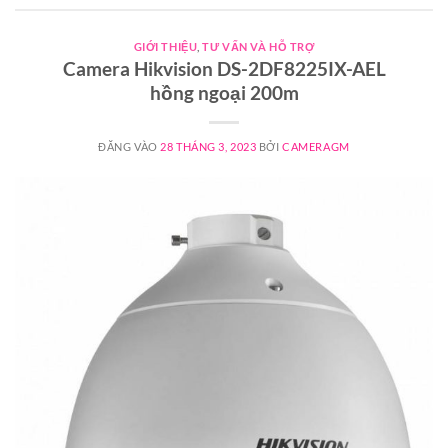
GIỚI THIỆU
,
TƯ VẤN VÀ HỖ TRỢ
Camera Hikvision DS-2DF8225IX-AEL
hồng ngoại 200m
ĐĂNG VÀO
28 THÁNG 3, 2023
BỞI
CAMERAGM