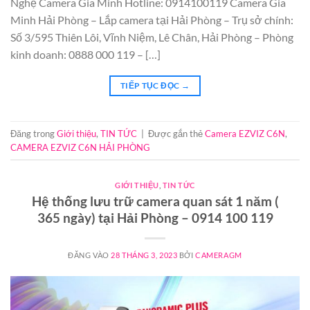
Nghệ Camera Gia Minh Hotline: 0914100119 Camera Gia
Minh Hải Phòng – Lắp camera tại Hải Phòng – Trụ sở chính:
Số 3/595 Thiên Lôi, Vĩnh Niệm, Lê Chân, Hải Phòng – Phòng
kinh doanh: 0888 000 119 – […]
TIẾP TỤC ĐỌC
→
Đăng trong
Giới thiệu
,
TIN TỨC
|
Được gắn thẻ
Camera EZVIZ C6N
,
CAMERA EZVIZ C6N HẢI PHÒNG
GIỚI THIỆU
,
TIN TỨC
Hệ thống lưu trữ camera quan sát 1 năm (
365 ngày) tại Hải Phòng – 0914 100 119
ĐĂNG VÀO
28 THÁNG 3, 2023
BỞI
CAMERAGM