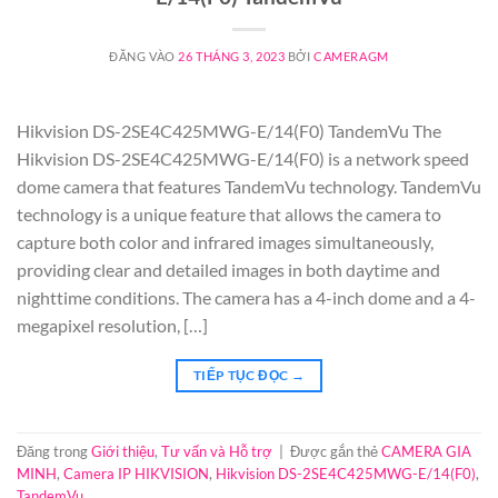
ĐĂNG VÀO
26 THÁNG 3, 2023
BỞI
CAMERAGM
Hikvision DS-2SE4C425MWG-E/14(F0) TandemVu The
Hikvision DS-2SE4C425MWG-E/14(F0) is a network speed
dome camera that features TandemVu technology. TandemVu
technology is a unique feature that allows the camera to
capture both color and infrared images simultaneously,
providing clear and detailed images in both daytime and
nighttime conditions. The camera has a 4-inch dome and a 4-
megapixel resolution, […]
TIẾP TỤC ĐỌC
→
Đăng trong
Giới thiệu
,
Tư vấn và Hỗ trợ
|
Được gắn thẻ
CAMERA GIA
MINH
,
Camera IP HIKVISION
,
Hikvision DS-2SE4C425MWG-E/14(F0)
,
TandemVu