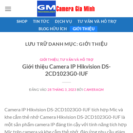
Bỏ
qua
nội
SHOP
TIN TỨC
DỊCH VỤ
TƯ VẤN VÀ HỖ TRỢ
dung
BLOG HỮU ÍCH
GIỚI THIỆU
LƯU TRỮ DANH MỤC:
GIỚI THIỆU
GIỚI THIỆU
,
TƯ VẤN VÀ HỖ TRỢ
Giới thiệu Camera IP Hikvision DS-
2CD1023G0-IUF
ĐĂNG VÀO
28 THÁNG 3, 2023
BỞI
CAMERAGM
Camera IP Hikvision DS-2CD1023G0-IUF tích hợp Mic và
khe cắm thẻ nhớ Camera Hikvision DS-2CD1023G0-IUF là
một sản phẩm camera IP đáng tin cậy với tính năng tích hợp
Mic trên camera và khe cắm thẻ nhớ, đáp ứng nhu cầu giám