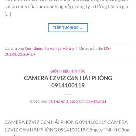
sát an ninh của các doanh nghiệp, công ty, trường học và gia
[…]
TIẾP TỤC ĐỌC
→
Đăng trong
Giới thiệu
,
Tư vấn và Hỗ trợ
|
Được gắn thẻ
DS-
2CD1023G0-IUF
GIỚI THIỆU
,
TIN TỨC
CAMERA EZVIZ C6N HẢI PHÒNG
0914100119
ĐĂNG VÀO
28 THÁNG 3, 2023
BỞI
CAMERAGM
CAMERA EZVIZ C6N HẢI PHÒNG 0914100119 CAMERA
EZVIZ C6N HẢI PHÒNG 0914100119 Công ty TNHH Công