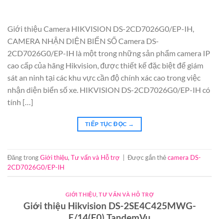
Giới thiệu Camera HIKVISION DS-2CD7026G0/EP-IH,
CAMERA NHẬN DIỆN BIỂN SỐ Camera DS-
2CD7026G0/EP-IH là một trong những sản phẩm camera IP
cao cấp của hãng Hikvision, được thiết kế đặc biệt để giám
sát an ninh tại các khu vực cần độ chính xác cao trong việc
nhận diện biển số xe. HIKVISION DS-2CD7026G0/EP-IH có
tính […]
TIẾP TỤC ĐỌC
→
Đăng trong
Giới thiệu
,
Tư vấn và Hỗ trợ
|
Được gắn thẻ
camera DS-
2CD7026G0/EP-IH
GIỚI THIỆU
,
TƯ VẤN VÀ HỖ TRỢ
Giới thiệu Hikvision DS-2SE4C425MWG-
E/14(F0) TandemVu