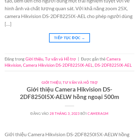
tạo, đem đến cho người dùng một trải nghiệm tuyệt vời về
hình ảnh và chất lượng quan sát. Với khả năng zoom 25X,
camera Hikvision DS-2DF8225IX-AEL cho phép người dùng
[…]
TIẾP TỤC ĐỌC
→
Đăng trong
Giới thiệu
,
Tư vấn và Hỗ trợ
|
Được gắn thẻ
Camera
Hikvision
,
Camera Hikvision DS-2DF8225IX-AEL
,
DS-2DF8225IX-AEL
GIỚI THIỆU
,
TƯ VẤN VÀ HỖ TRỢ
Giới thiệu Camera Hikvision DS-
2DF8250I5X-AELW hồng ngoại 500m
ĐĂNG VÀO
28 THÁNG 3, 2023
BỞI
CAMERAGM
Giới thiệu Camera Hikvision DS-2DF8250I5X-AELW hồng