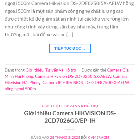
ngoại 500m Camera Hikvision DS-2DF8250I5X-AELW hồng
ngoại 500m là một sản phẩm công nghệ chất lượng cao
được thiết kế để giám sát an ninh tại các khu vực rộng lớn
như công trình xây dựng, sân bay, nhà máy, trung tâm
thương mại, bãi đỗ xe và các […]
TIẾP TỤC ĐỌC
→
Đăng trong
Giới thiệu
,
Tư vấn và Hỗ trợ
|
Được gắn thẻ
Camera Gia
Minh Hải Phòng
,
Camera Hikvision DS-2DF8250I5X-AELW
,
Camera
Hikvision Hải Phòng
,
Camera IP HIKVISION
,
DS-2DF8250I5X-AELW
,
hồng ngoại 500m
GIỚI THIỆU
,
TƯ VẤN VÀ HỖ TRỢ
Giới thiệu Camera HIKVISION DS-
2CD7026G0/EP-IH
ĐĂNG VÀO
28 THÁNG 3, 2023
BỞI
CAMERAGM