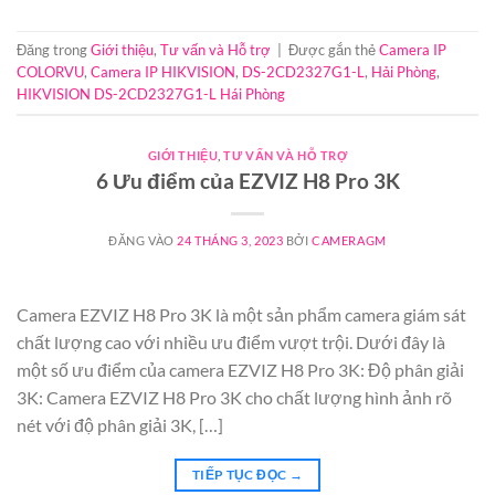
Đăng trong
Giới thiệu
,
Tư vấn và Hỗ trợ
|
Được gắn thẻ
Camera IP
COLORVU
,
Camera IP HIKVISION
,
DS-2CD2327G1-L
,
Hải Phòng
,
HIKVISION DS-2CD2327G1-L Hái Phòng
GIỚI THIỆU
,
TƯ VẤN VÀ HỖ TRỢ
6 Ưu điểm của EZVIZ H8 Pro 3K
ĐĂNG VÀO
24 THÁNG 3, 2023
BỞI
CAMERAGM
Camera EZVIZ H8 Pro 3K là một sản phẩm camera giám sát
chất lượng cao với nhiều ưu điểm vượt trội. Dưới đây là
một số ưu điểm của camera EZVIZ H8 Pro 3K: Độ phân giải
3K: Camera EZVIZ H8 Pro 3K cho chất lượng hình ảnh rõ
nét với độ phân giải 3K, […]
TIẾP TỤC ĐỌC
→