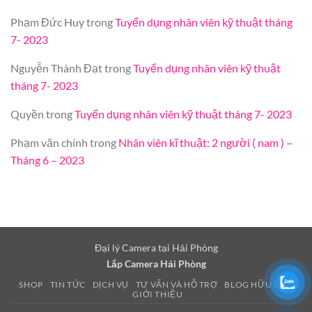
Phạm Đức Huy
trong
Tuyển dụng nhân viên kỹ thuật tháng
7- 2023
Nguyễn Thành Đạt
trong
Tuyển dụng nhân viên kỹ thuật
tháng 7- 2023
Quyền
trong
Tuyển dụng nhân viên kỹ thuật tháng 7- 2023
Phạm văn chính
trong
Nhân viên kĩ thuật: 2 người ( nam ) –
Tháng 6 – 2023
Đại lý Camera tại Hải Phòng
Lắp Camera Hải Phòng
SHOP
TIN TỨC
DỊCH VỤ
TƯ VẤN VÀ HỖ TRỢ
BLOG HỮU ÍCH
GIỚI THIỆU