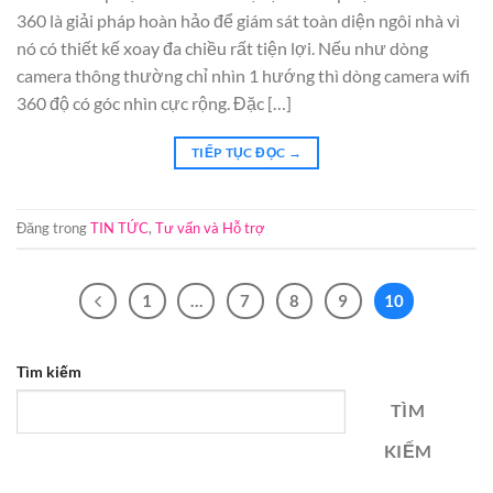
360 là giải pháp hoàn hảo để giám sát toàn diện ngôi nhà vì
nó có thiết kế xoay đa chiều rất tiện lợi. Nếu như dòng
camera thông thường chỉ nhìn 1 hướng thì dòng camera wifi
360 độ có góc nhìn cực rộng. Đặc […]
TIẾP TỤC ĐỌC
→
Đăng trong
TIN TỨC
,
Tư vấn và Hỗ trợ
1
…
7
8
9
10
Tìm kiếm
TÌM
KIẾM