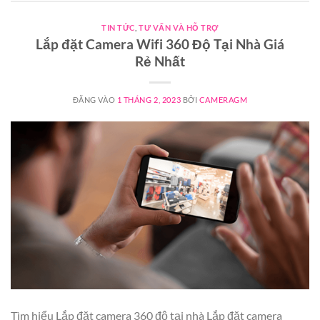
TIN TỨC
,
TƯ VẤN VÀ HỖ TRỢ
Lắp đặt Camera Wifi 360 Độ Tại Nhà Giá
Rẻ Nhất
ĐĂNG VÀO
1 THÁNG 2, 2023
BỞI
CAMERAGM
Tìm hiểu Lắp đặt camera 360 độ tại nhà Lắp đặt camera