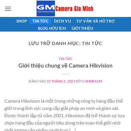
Bỏ
qua
nội
SHOP
TIN TỨC
DỊCH VỤ
TƯ VẤN VÀ HỖ TRỢ
dung
BLOG HỮU ÍCH
GIỚI THIỆU
LƯU TRỮ DANH MỤC:
TIN TỨC
TIN TỨC
Giới thiệu chung về Camera Hikvision
ĐĂNG VÀO
22 THÁNG 2, 2023
BỞI
CAMERAGM
Camera Hikvision là một trong những công ty hàng đầu thế
giới trong lĩnh vực cung cấp giải pháp an ninh và giám sát.
Được thành lập từ năm 2001, Hikvision đã trở thành sự lựa
chọn hàng đầu của người tiêu dùng trên toàn thế giới nhờ
chất lượng sản phẩm và dịch vụ […]