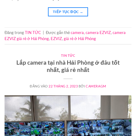
TIẾP TỤC ĐỌC
→
Đăng trong
TIN TỨC
|
Được gắn thẻ
camera
,
camera EZVIZ
,
camera
EZVIZ giá rẻ ở Hải Phòng
,
EZVIZ
,
giá rẻ ở Hải Phòng
TIN TỨC
Lắp camera tại nhà Hải Phòng ở đâu tốt
nhất, giá rẻ nhất
ĐĂNG VÀO
22 THÁNG 2, 2023
BỞI
CAMERAGM