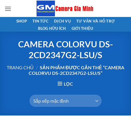
Bỏ
qua
nội
SHOP
TIN TỨC
DỊCH VỤ
TƯ VẤN VÀ HỖ TRỢ
dung
BLOG HỮU ÍCH
GIỚI THIỆU
CAMERA COLORVU DS-
2CD2347G2-LSU/S
TRANG CHỦ
/
SẢN PHẨM ĐƯỢC GẮN THẺ “CAMERA
COLORVU DS-2CD2347G2-LSU/S”
LỌC